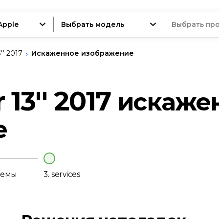
Apple
Выбрать модель
Выбрать пр
'' 2017
Искаженное изображение
ойство
13'' 2017
искаже
е
нт
лемы
3.
services