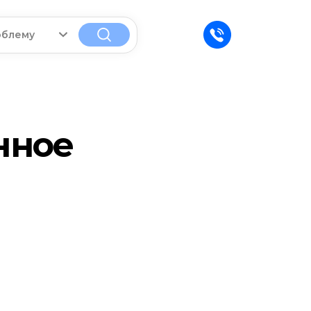
облему
нное