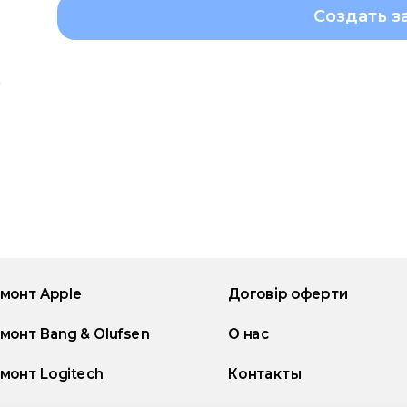
Создать з
монт Apple
Договір оферти
монт Bang & Olufsen
О нас
монт Logitech
Контакты