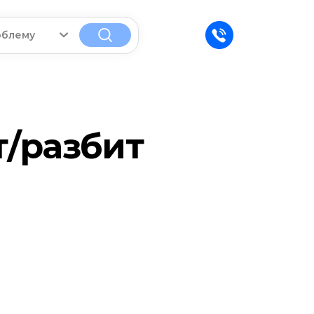
облему
т/разбит