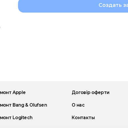
Создать з
монт Apple
Договір оферти
монт Bang & Olufsen
О нас
монт Logitech
Контакты