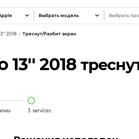
Apple
Выбрать модель
Выбрать пр
3'' 2018
Треснут/Разбит экран
ойство
 13'' 2018
тресну
нт
лемы
3.
services