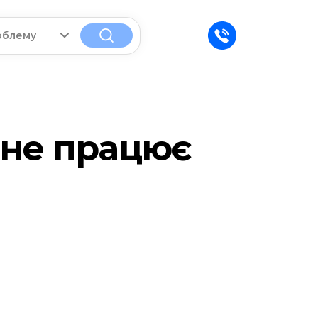
облему
не працює