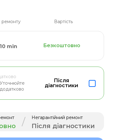
 ремонту
Вартість
Безкоштовно
10 min
атково
Після
Уточнюйте
діагностики
додатково
ремонт
Негарантійний ремонт
/
овно
Після діагностики