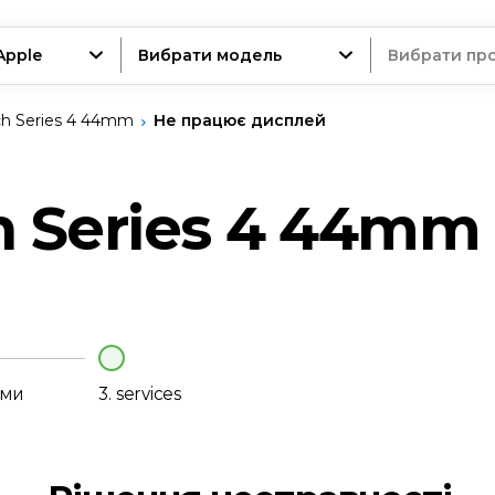
Apple
Вибрати модель
Вибрати пр
h Series 4 44mm
Не працює дисплей
трій
h Series 4 44mm
нт
еми
3.
services