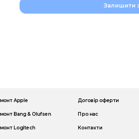
Залишити 
монт Apple
Договір оферти
монт Bang & Olufsen
Про нас
монт Logitech
Контакти