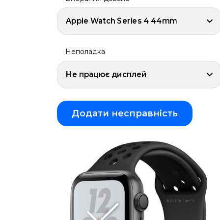
iPhone
Air
Apple Watch Series 4 44mm
iPhone
16
Pro
Max
Неполадка
iPhone
16
Не працює дисплей
Plus
iPhone
16
Pro
Додати несправність
iPhone
16
iPhone
16e
iPhone
15
Pro
Max
iPhone
15
Plus
iPhone