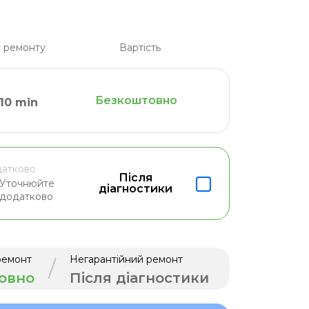
 ремонту
Вартість
Безкоштовно
10 min
атково
Після
Уточнюйте
діагностики
додатково
ремонт
Негарантійний ремонт
/
овно
Після діагностики