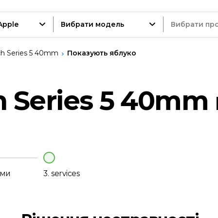
Apple
Вибрати модель
Вибрати пр
h Series 5 40mm
Показують яблуко
трій
h Series 5 40mm
нт
еми
3.
services