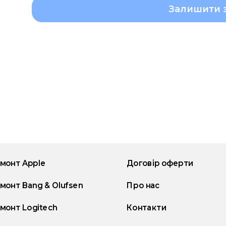
Залишити 
монт Apple
Договір оферти
монт Bang & Olufsen
Про нас
монт Logitech
Контакти