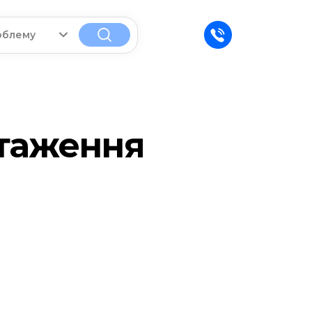
облему
таження