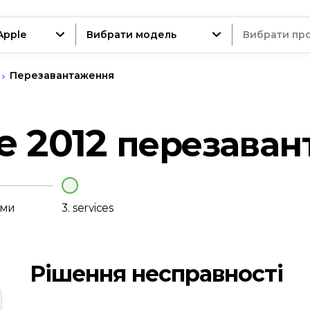
Apple
Вибрати модель
Вибрати пр
Перезавантаження
трій
te 2012
перезаван
нт
еми
3.
services
Рішення несправності