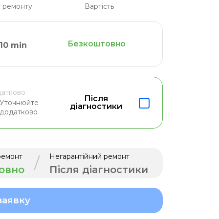
 ремонту
Вартість
Безкоштовно
10 min
атково
Після
Уточнюйте
діагностики
додатково
ремонт
Негарантійний ремонт
/
овно
Після діагностики
заявку