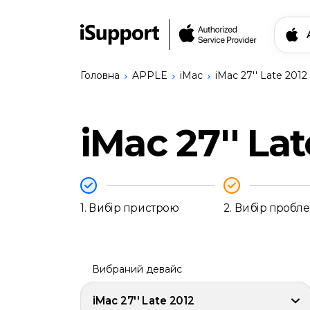
Головна
APPLE
iMac
iMac 27'' Late 2012
Знайти свій прис
iMac 27'' La
Ремонт Apple
iPhone
Ремонт Bang & Olufsen
iPhone
Ремонт Logitech
17
Сервіси
Pro
Записатись на ремо
1.
Вибір пристрою
2.
Вибір пробл
Max
iPhone
17
Українська
Pro
iPhone
Вибраний девайс
17
iPhone
iMac 27'' Late 2012
17e