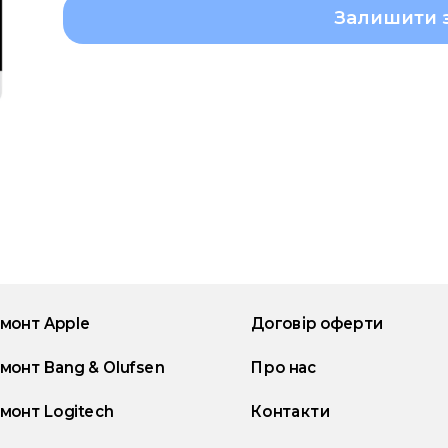
Залишити 
монт Apple
Договір оферти
монт Bang & Olufsen
Про нас
монт Logitech
Контакти