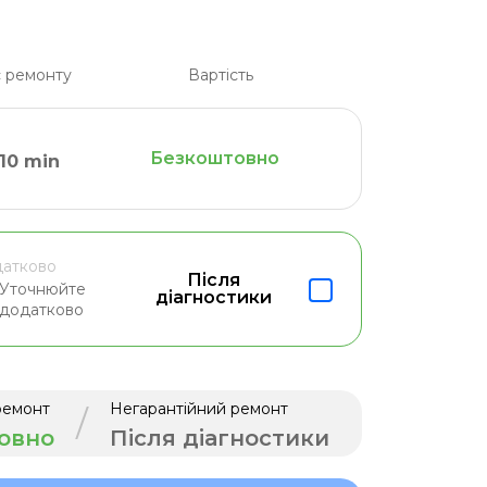
 ремонту
Вартість
Безкоштовно
10 min
атково
Після
Уточнюйте
діагностики
додатково
ремонт
Негарантійний ремонт
/
овно
Після діагностики