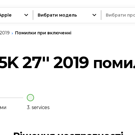
Apple
Вибрати модель
Вибрати пр
 2019
Помилки при включенні
трій
5K 27'' 2019
поми
нт
еми
3.
services