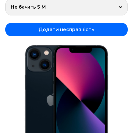
Не бачить SIM
Додати несправність