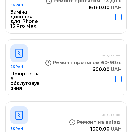
Ремонт протягом 1-3 днів
ЕКРАН
16160.00
UAH
Заміна
дисплея
для iPhone
13 Pro Max
додатково
Ремонт протягом 60-90хв
ЕКРАН
600.00
UAH
Пріорітетн
е
обслуговув
ання
додатково
Ремонт на виїзді
1000.00
UAH
ЕКРАН