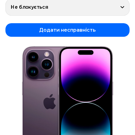
Не блокується
Додати несправність