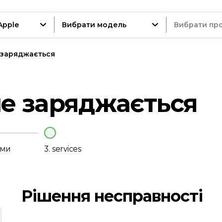
Apple
Вибрати модель
Вибрати пр
 заряджається
трій
е заряджається
нт
еми
3.
services
Рішення несправності