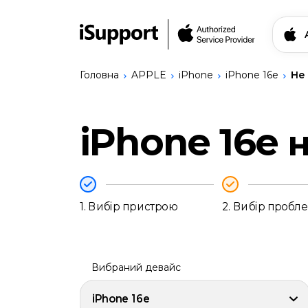
Головна
APPLE
iPhone
iPhone 16e
Не
Знайти свій прис
iPhone 16e
н
Ремонт Apple
iPhone
Ремонт Bang & Olufsen
iPhone
Ремонт Logitech
17
Сервіси
Pro
Записатись на ремо
1.
Вибір пристрою
2.
Вибір пробл
Max
iPhone
17
Українська
Pro
iPhone
Вибраний девайс
17
iPhone
iPhone 16e
17e