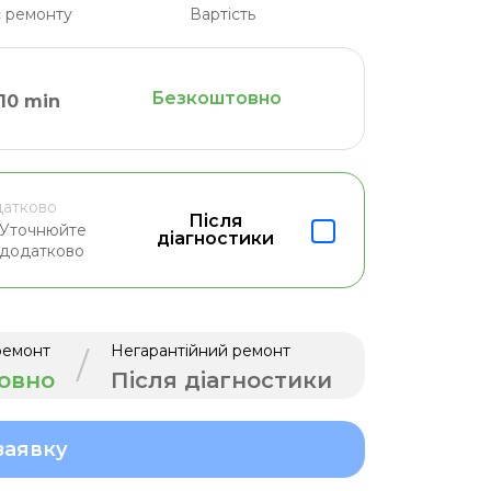
 ремонту
Вартість
Безкоштовно
10 min
атково
Після
Уточнюйте
діагностики
додатково
ремонт
Негарантійний ремонт
/
овно
Після діагностики
заявку