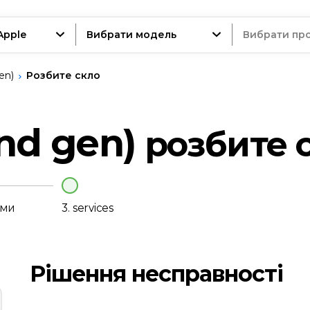
Apple
Вибрати модель
Вибрати пр
en)
Розбите скло
трій
nd gen)
розбите 
нт
еми
3.
services
Рішення несправності