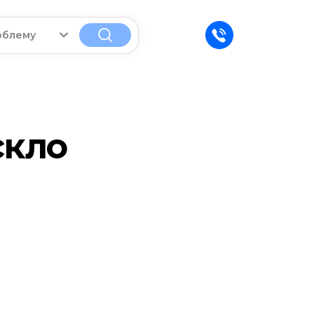
облему
скло