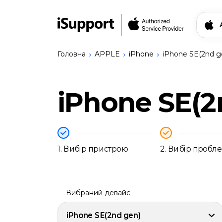
Головна
APPLE
iPhone
iPhone SE(2nd g
Знайти свій прис
iPhone SE(2
Ремонт Apple
iPhone
Ремонт Bang & Olufsen
iPhone
Ремонт Logitech
17
Сервіси
Pro
Записатись на ремо
1.
Вибір пристрою
2.
Вибір пробл
Max
iPhone
17
Українська
Pro
iPhone
Вибраний девайс
17
iPhone
iPhone SE(2nd gen)
17e