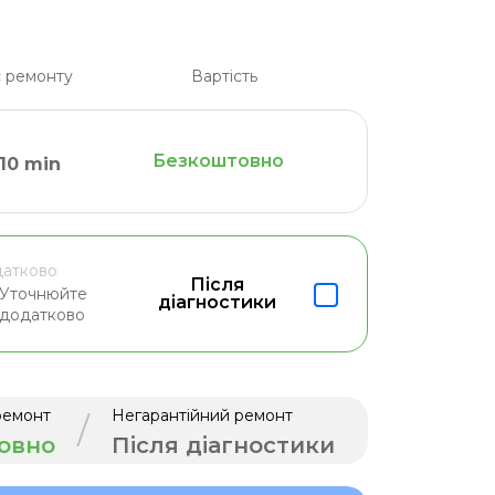
 ремонту
Вартість
Безкоштовно
10 min
атково
Після
Уточнюйте
діагностики
додатково
ремонт
Негарантійний ремонт
/
овно
Після діагностики