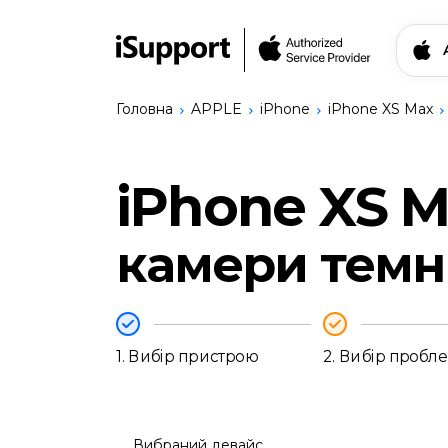
Головна
APPLE
iPhone
iPhone XS Max
Знайти свій прис
iPhone XS 
Ремонт Apple
iPhone
Ремонт Bang & Olufsen
камери темн
iPhone
Ремонт Logitech
17
Сервіси
Pro
Записатись на ремо
Max
iPhone
17
Українська
1.
Вибір пристрою
2.
Вибір пробл
Pro
iPhone
17
iPhone
17e
Вибраний девайс