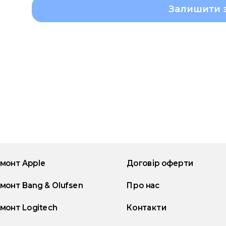
Залишити 
монт Apple
Договір оферти
монт Bang & Olufsen
Про нас
монт Logitech
Контакти