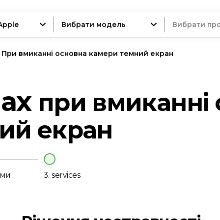
Apple
Вибрати модель
Вибрати пр
При вмиканні основна камери темний екран
трій
Max
при вмиканні 
ий екран
нт
еми
3.
services