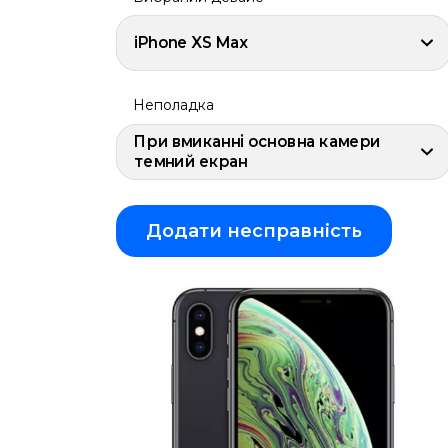
iPhone
Air
iPhone XS Max
iPhone
16
Pro
Max
Неполадка
iPhone
16
При вмиканні основна камери
Plus
темний екран
iPhone
16
Pro
Додати несправність
iPhone
16
iPhone
16e
iPhone
15
Pro
Max
iPhone
15
Plus
iPhone