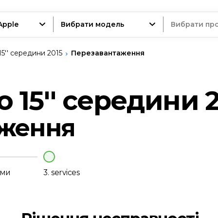
Apple
Вибрати модель
Вибрати пр
5'' середини 2015
Перезавантаження
трій
 15'' середини 
аження
нт
еми
3.
services