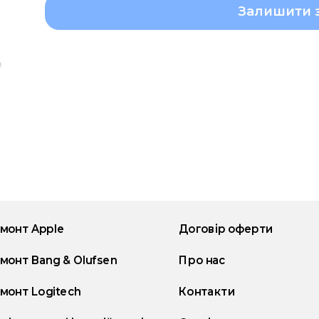
Залишити 
монт Apple
Договір оферти
монт Bang & Olufsen
Про нас
монт Logitech
Контакти