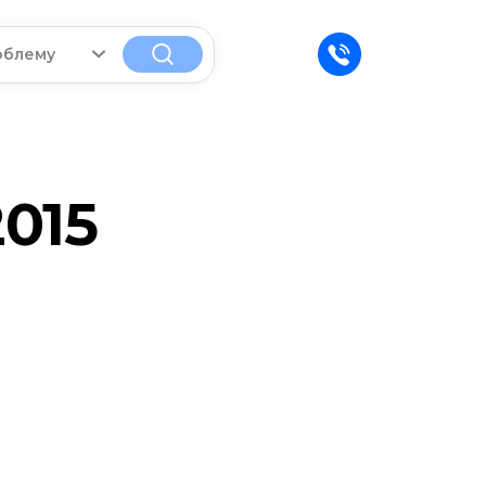
облему
2015