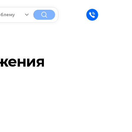
облему
ажения