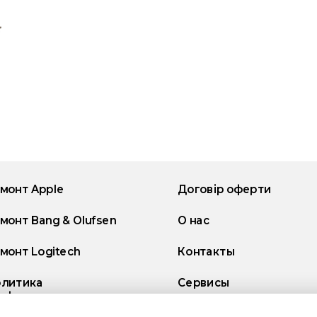
монт Apple
Договір оферти
монт Bang & Olufsen
О нас
монт Logitech
Контакты
литика
Сервисы
нфиденциальности