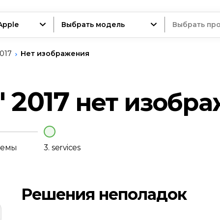
Apple
Выбрать модель
Выбрать пр
2017
Нет изображения
ойство
' 2017
нет изобр
нт
лемы
3.
services
Решения неполадок