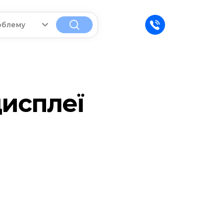
облему
дисплеї