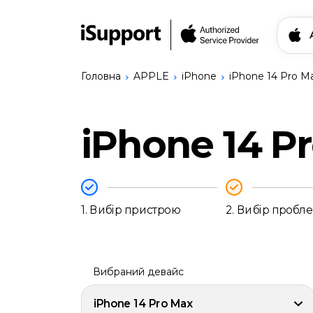
Головна
APPLE
iPhone
iPhone 14 Pro M
Знайти свій прис
iPhone 14 P
Ремонт Apple
iPhone
Ремонт Bang & Olufsen
iPhone
Ремонт Logitech
17
Сервіси
Pro
Записатись на ремо
1.
Вибір пристрою
2.
Вибір пробл
Max
iPhone
17
Українська
Pro
iPhone
Вибраний девайс
17
iPhone
iPhone 14 Pro Max
17e