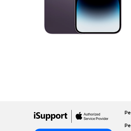
15
Pro
iPhone
15
iPhone
14
Pro
Max
iPhone
14
Plus
iPhone
14
Pro
iPhone
14
iPhone
13
Pro
Max
Ре
iPhone
13
Ре
Pro