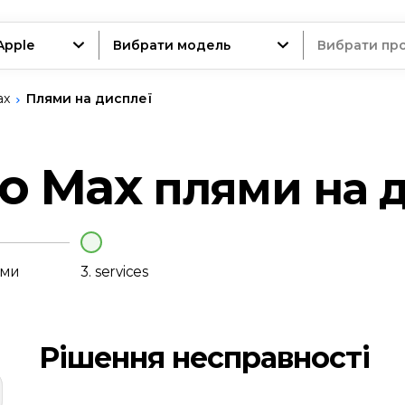
Apple
Вибрати модель
Вибрати пр
ax
Плями на дисплеї
трій
ro Max
плями на 
нт
еми
3.
services
Рішення несправності