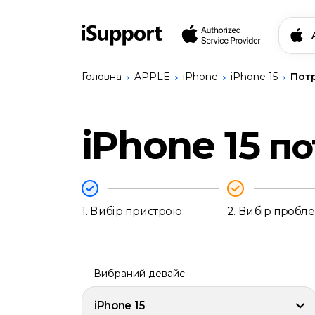
Головна
APPLE
iPhone
iPhone 15
Пот
Знайти свій прис
iPhone 15
по
Ремонт Apple
iPhone
Ремонт Bang & Olufsen
iPhone
Ремонт Logitech
17
Сервіси
Pro
Записатись на ремо
1.
Вибір пристрою
2.
Вибір пробл
Max
iPhone
17
Українська
Pro
iPhone
Вибраний девайс
17
iPhone
iPhone 15
17e