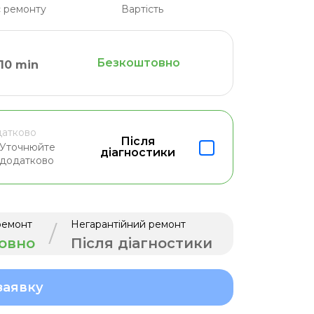
 ремонту
Вартість
Безкоштовно
10 min
атково
Після
Уточнюйте
діагностики
додатково
ремонт
Негарантійний ремонт
/
овно
Після діагностики
заявку