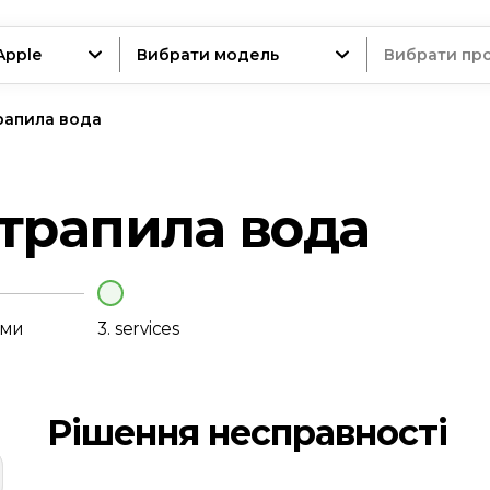
Apple
Вибрати модель
Вибрати пр
рапила вода
трій
трапила вода
нт
еми
3.
services
Рішення несправності