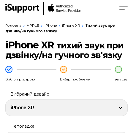
Головна
APPLE
iPhone
iPhone XR
Тихий звук при
дзвінку/на гучного зв'язку
iPhone XR
тихий звук при
дзвінку/на гучного зв'язку
Вибір пристрою
Вибір проблеми
services
Вибраний девайс
iPhone XR
Неполадка