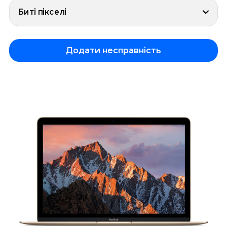
Биті пікселі
Додати несправність