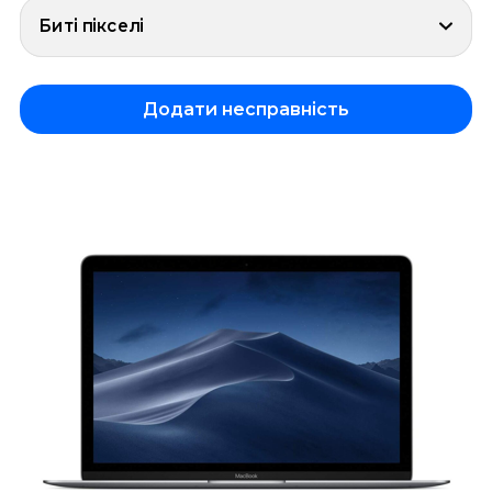
Биті пікселі
Додати несправність