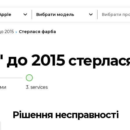
Apple
Вибрати модель
Вибрати пр
до 2015
Стерлася фарба
трій
' до 2015
стерлас
нт
еми
3.
services
Рішення несправності