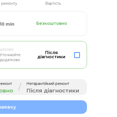
 ремонту
Вартість
Безкоштовно
10 min
атково
Після
Уточнюйте
діагностики
додатково
ремонт
Негарантійний ремонт
/
овно
Після діагностики
заявку