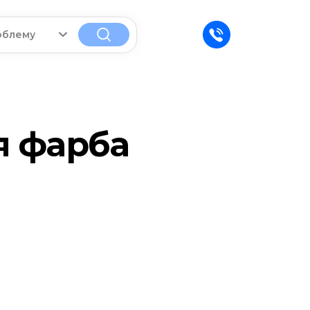
облему
я фарба