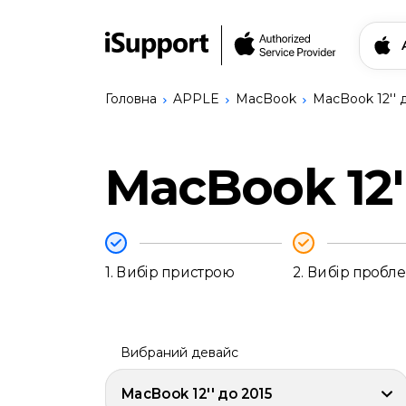
Головна
APPLE
MacBook
MacBook 12'' 
Знайти свій прис
MacBook 12'
Ремонт Apple
iPhone
Ремонт Bang & Olufsen
iPhone
Ремонт Logitech
17
Сервіси
Pro
Записатись на ремо
1.
Вибір пристрою
2.
Вибір пробл
Max
iPhone
17
Українська
Pro
iPhone
Вибраний девайс
17
iPhone
MacBook 12'' до 2015
17e