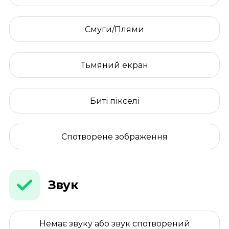
Смуги/Плями
Тьмяний екран
Биті пікселі
Спотворене зображення
Звук
Немає звуку або звук спотворений