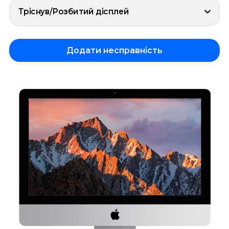
Тріснув/Розбитий дісплей
Додати несправність