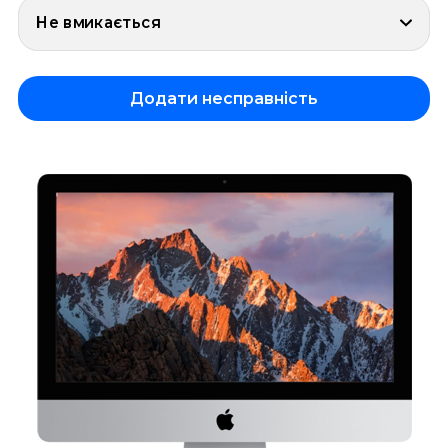
Не вмикається
Додати несправність