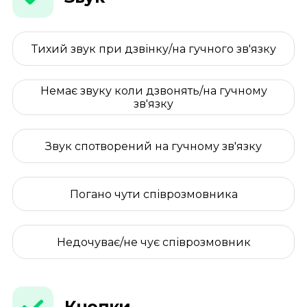
Тихий звук при дзвінку/на гучного зв'язку
Немає звуку коли дзвонять/на гучному
зв'язку
Звук спотворений на гучному зв'язку
Погано чути співрозмовника
Недочуває/не чує співрозмовник
Кнопки