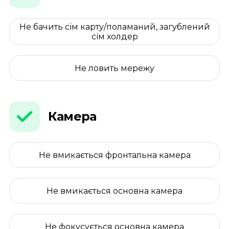
Не бачить сім карту/поламаний, загублений
сім холдер
Не ловить мережу
Камера
Не вмикається фронтальна камера
Не вмикається основна камера
Не фокусується основна камера