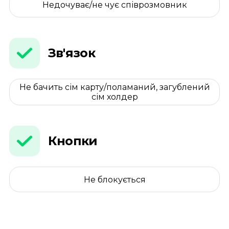
Недочуває/не чує співрозмовник
Зв'язок
Не бачить сім карту/поламаний, загублений
сім холдер
Кнопки
Не блокується