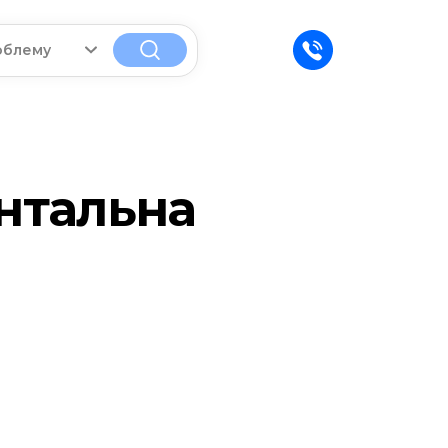
облему
нтальна