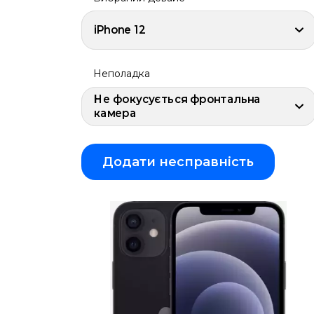
iPhone
Air
iPhone 12
iPhone
16
Pro
Max
Неполадка
iPhone
16
Не фокусується фронтальна
Plus
камера
iPhone
16
Pro
Додати несправність
iPhone
16
iPhone
16e
iPhone
15
Pro
Max
iPhone
15
Plus
iPhone