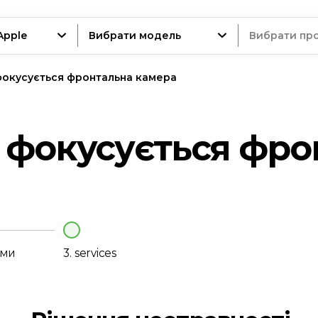
Apple
Вибрати модель
Вибрати пр
фокусується фронтальна камера
трій
 фокусується фро
нт
еми
3.
services