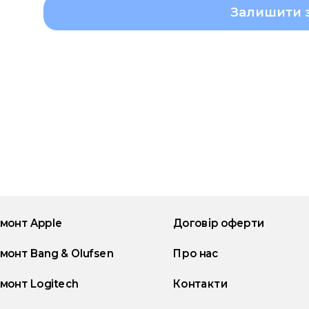
Залишити 
монт Apple
Договір оферти
монт Bang & Olufsen
Про нас
монт Logitech
Контакти