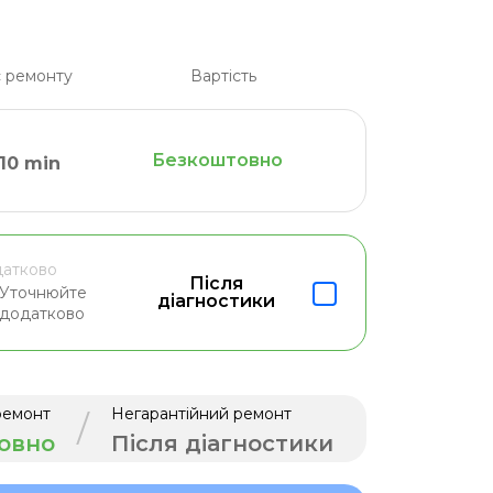
 ремонту
Вартість
Безкоштовно
10 min
атково
Після
Уточнюйте
діагностики
додатково
ремонт
Негарантійний ремонт
/
овно
Після діагностики