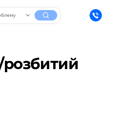
облему
в/розбитий