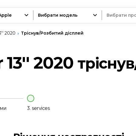
Apple
Вибрати модель
Вибрати пр
'' 2020
Тріснув/Розбитий дісплей
трій
 13'' 2020
трісну
нт
еми
3.
services