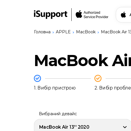
Головна
APPLE
MacBook
MacBook Air 13
Знайти свій прис
MacBook Air
Ремонт Apple
iPhone
Ремонт Bang & Olufsen
iPhone
Ремонт Logitech
17
Сервіси
Pro
Записатись на ремо
1.
Вибір пристрою
2.
Вибір пробл
Max
iPhone
17
Українська
Pro
iPhone
Вибраний девайс
17
iPhone
MacBook Air 13'' 2020
17e