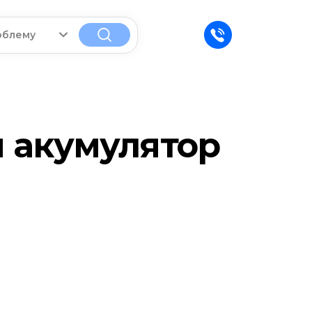
облему
я акумулятор