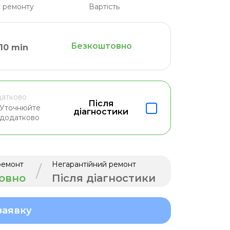
 ремонту
Вартість
Безкоштовно
10 min
атково
Після
Уточнюйте
діагностики
додатково
ремонт
Негарантійний ремонт
/
овно
Після діагностики
заявку