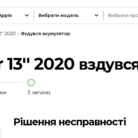
Apple
Вибрати модель
Вибрати пр
'' 2020
Вздувся акумулятор
трій
 13'' 2020
вздувс
нт
еми
3.
services
Рішення несправності