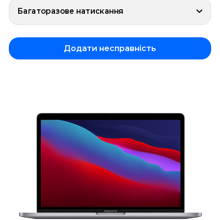
Багаторазове натискання
Додати несправність