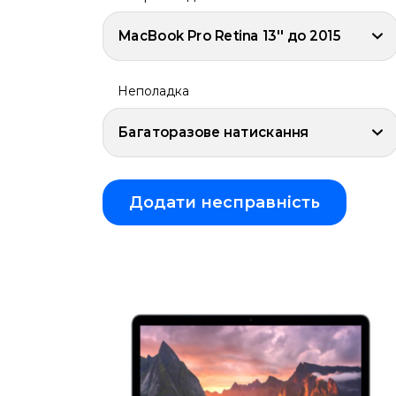
iPhone
Air
MacBook Pro Retina 13'' до 2015
iPhone
16
Pro
Max
Неполадка
iPhone
16
Багаторазове натискання
Plus
iPhone
16
Pro
Додати несправність
iPhone
16
iPhone
16e
iPhone
15
Pro
Max
iPhone
15
Plus
iPhone