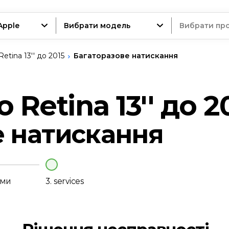
Apple
Вибрати модель
Вибрати пр
tina 13'' до 2015
Багаторазове натискання
трій
Retina 13'' до 2
е натискання
нт
еми
3.
services