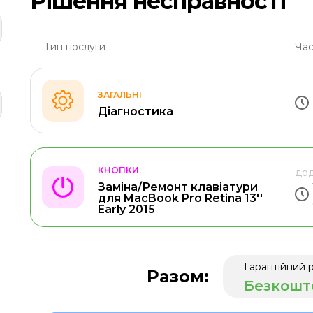
Рішення несправності
Тип послуги
Час
ЗАГАЛЬНІ
Діагностика
КНОПКИ
дод
Заміна/Ремонт клавіатури
для MacBook Pro Retina 13''
Early 2015
Гарантійний 
Разом:
Безкошт