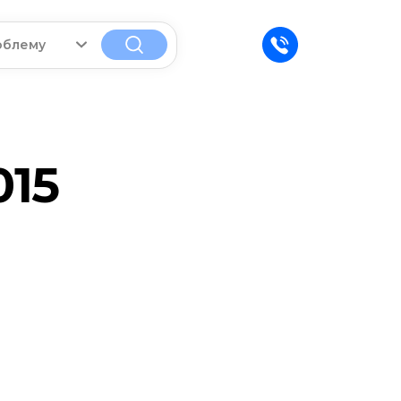
облему
015