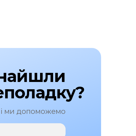
знайшли
еполадку?
 і ми допоможемо