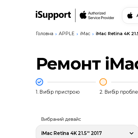
Головна
APPLE
iMac
iMac Retina 4K 21.5
Знайти свій прис
Ремонт iMac 
Ремонт Apple
iPhone
Ремонт Bang & Olufsen
iPhone
Ремонт Logitech
17
Сервіси
Pro
Записатись на ремо
1.
Вибір пристрою
2.
Вибір пробл
Max
iPhone
17
Українська
Pro
iPhone
Вибраний девайс
17
iPhone
iMac Retina 4K 21.5'' 2017
17e