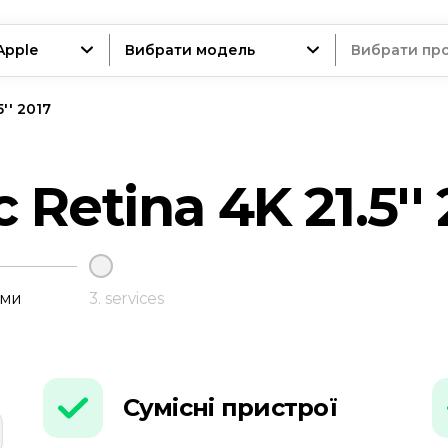
Apple
Вибрати модель
Вибрати пр
'' 2017
трій
Retina 4K 21.5'' 
нт
еми
3.
services
Сумісні пристрої