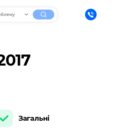
облему
2017
Загальні