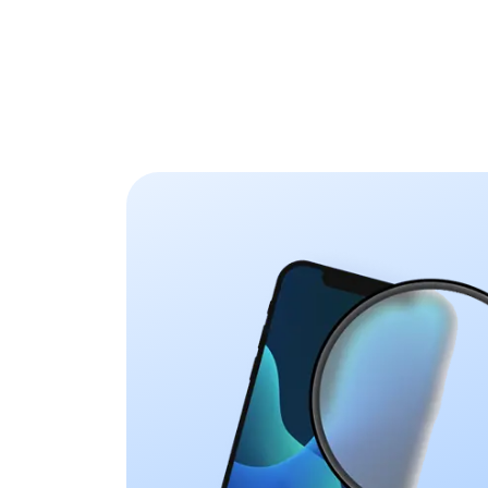
XR
X
MacBook
Pro
16.2''
M1
2021
Pro
14.2''
M1
2021
Pro
13''
M1
2020
Pro
13''
2020
Pro
13''
2019
Pro
16''