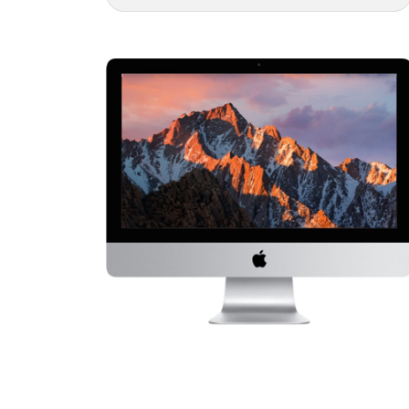
iPhone
Air
iPhone
16
Pro
Max
iPhone
16
Plus
iPhone
16
Pro
iPhone
16
iPhone
16e
iPhone
15
Pro
Max
iPhone
15
Plus
iPhone